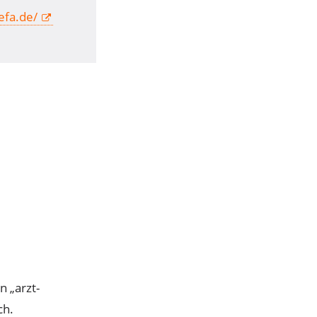
efa.de/
 „arzt-
ch.